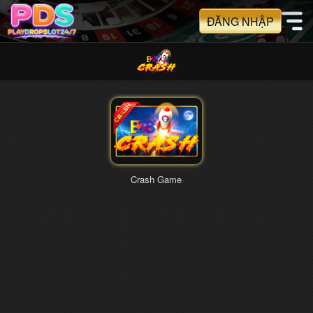
ĐĂNG NHẬP
Welcome to our online casino. Play our game and win the biggest 
Trang Chủ
Sòng Bạc
Crash Game
Nổ Hũ
Fortune