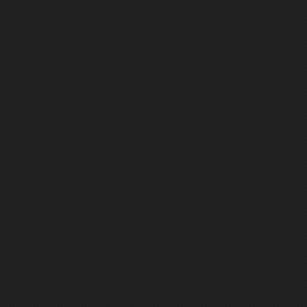
Poker
Thể Thao
Số Đề
Bingo
Mines
Crash
RNG