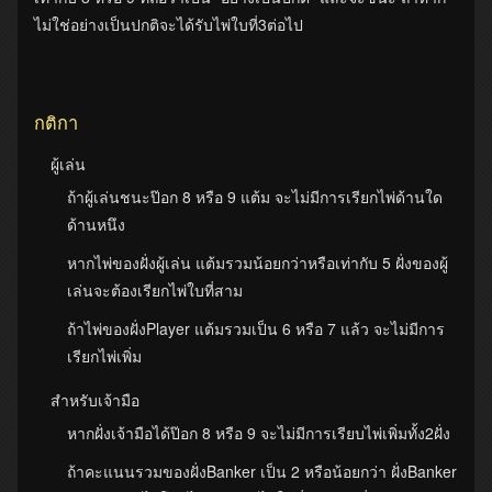
Poker
ไม่ใช่อย่างเป็นปกติจะได้รับไพ่ใบที่3ต่อไป
กีฬา
กติกา
ล๊อตเตอร์รี่
ผู้เล่น
ถ้าผู้เล่นชนะป๊อก 8 หรือ 9 แต้ม จะไม่มีการเรียกไพ่ด้านใด
ด้านหนึง
Bingo
หากไพ่ของฝั่งผู้เล่น แต้มรวมน้อยกว่าหรือเท่ากับ 5 ฝั่งของผู้
เล่นจะต้องเรียกไพ่ใบที่สาม
Mines
ถ้าไพ่ของฝั่งPlayer แต้มรวมเป็น 6 หรือ 7 แล้ว จะไม่มีการ
เรียกไพ่เพิ่ม
Crash
สำหรับเจ้ามือ
หากฝั่งเจ้ามือได้ป๊อก 8 หรือ 9 จะไม่มีการเรียบไพ่เพิ่มทั้ง2ฝั่ง
RNG
ถ้าคะแนนรวมของฝั่งBanker เป็น 2 หรือน้อยกว่า ฝั่งBanker