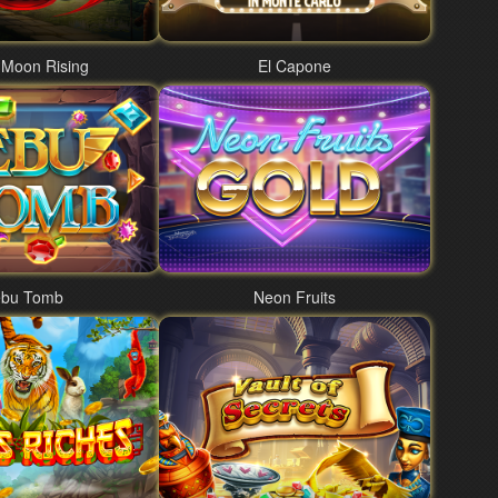
 Moon Rising
El Capone
bu Tomb
Neon Fruits