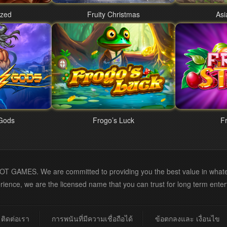
zed
Fruity Christmas
Asi
Gods
Frogo’s Luck
Fr
GAMES. We are committed to providing you the best value in whateve
ience, we are the licensed name that you can trust for long term enter
ติดต่อเรา
การพนันที่มีความเชื่อถือได้
ข้อตกลงและ เงื่อนไข